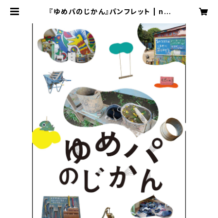
『ゆめパのじかん』パンフレット | no
ndelaico