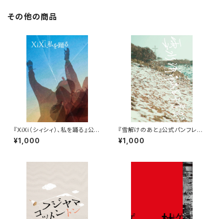
その他の商品
『XiXi（シィシィ）、私を踊る』公式
『雪解けのあと』公式パンフレッ
パンフレット
ト
¥1,000
¥1,000